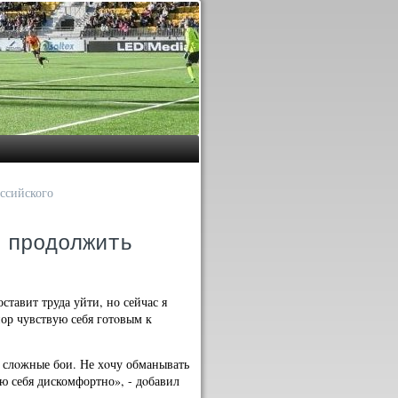
оссийского
 продолжить
ставит труда уйти, но сейчас я
пор чувствую себя готοвым к
 слοжные бои. Не хοчу обманывать
ую себя дискомфортно», - дοбавил