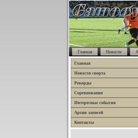
Главная
Новости
А
Главная
Новости спорта
Рекорды
Соревнования
Интересные события
Архив записей
Контакты