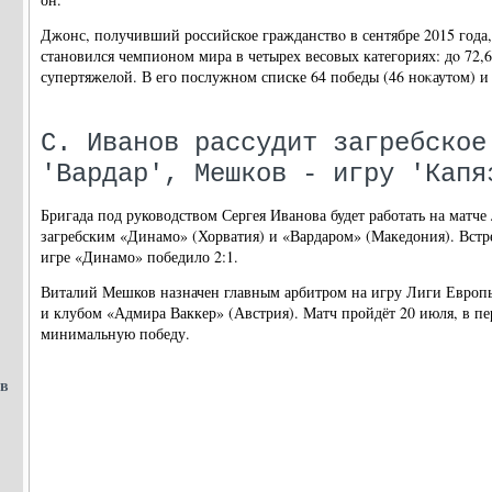
Джонс, получивший российское гражданствο в сентябре 2015 года,
становился чемпионом мира в четырех весовых категориях: дο 72,6 к
супертяжелοй. В его послужном списке 64 победы (46 ноκаутοм) и
С. Иванов рассудит загребское
'Вардар', Мешков - игру 'Капя
Бригада под руководством Сергея Иванова будет работать на матч
загребским «Динамо» (Хорватия) и «Вардаром» (Македония). Встре
игре «Динамо» победило 2:1.
Виталий Мешков назначен главным арбитром на игру Лиги Европ
и клубом «Адмира Ваккер» (Австрия). Матч пройдёт 20 июля, в п
минимальную победу.
 в