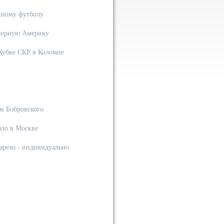
жному футболу
еверную Америку
 Кубке СКР в Коломне
у
ам Бобровского
ало в Москве
арехо - индивидуально