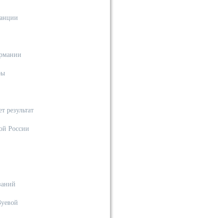
ранции
ермании
ры
т результат
ой России
заний
Зуевой