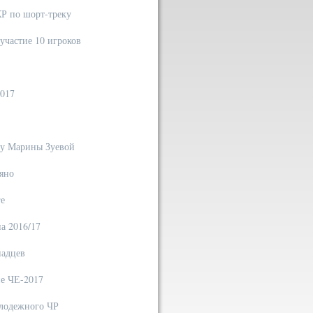
КР по шорт-треку
участие 10 игроков
2017
я у Марины Зуевой
няно
ге
на 2016/17
надцев
пе ЧЕ-2017
олодежного ЧР