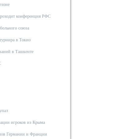
езоне
проходит конференция РФС
больного союза
турнира в Токио
ований в Ташкенте
С
упал
рации игроков из Крыма
анов Германии и Франции