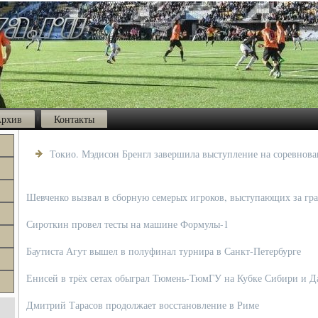
рхив
Контакты
Токио. Мэдисон Бренгл завершила выступление на соревнова
Шевченко вызвал в сборную семерых игроков, выступающих за гр
Сироткин провел тесты на машине Формулы-1
Баутиста Агут вышел в полуфинал турнира в Санкт-Петербурге
Енисей в трёх сетах обыграл Тюмень-ТюмГУ на Кубке Сибири и Д
Дмитрий Тарасов продолжает восстановление в Риме