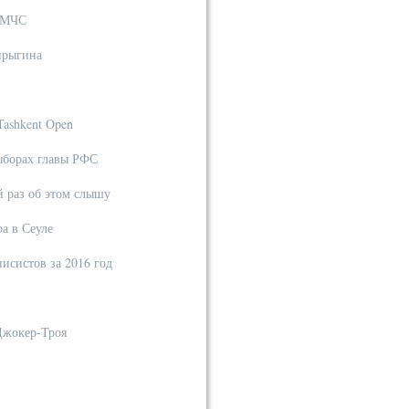
в МЧС
прыгина
ashkent Open
ыборах главы РФС
 раз об этом слышу
а в Сеуле
исистов за 2016 год
Джокер-Троя