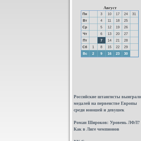
Август
Пн
3
10
17
24
31
Вт
4
11
18
25
Ср
5
12
19
26
Чт
6
13
20
27
Пт
7
14
21
28
Сб
1
8
15
22
29
Вс
2
9
16
23
30
Российские штангисты выиграли
медалей на первенстве Европы
среди юношей и девушек
Роман Широков: Уровень ЛФЛ?
Как в Лиге чемпионов