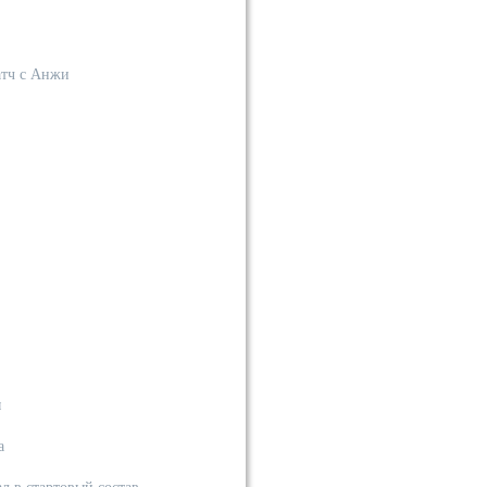
атч с Анжи
ы
а
 в стартовый состав