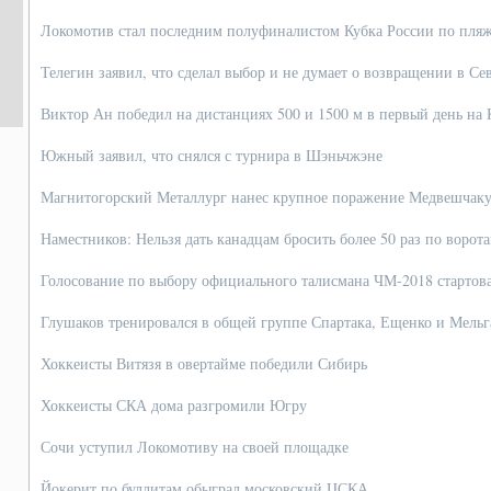
Локомотив стал последним полуфиналистом Кубка России по пля
Телегин заявил, что сделал выбор и не думает о возвращении в С
Виктор Ан победил на дистанциях 500 и 1500 м в первый день на
Южный заявил, что снялся с турнира в Шэньчжэне
Магнитогорский Металлург нанес крупное поражение Медвешчак
Наместников: Нельзя дать канадцам бросить более 50 раз по ворот
Голосование по выбору официального талисмана ЧМ-2018 стартов
Глушаков тренировался в общей группе Спартака, Ещенко и Мельг
Хоккеисты Витязя в овертайме победили Сибирь
Хоккеисты СКА дома разгромили Югру
Сочи уступил Локомотиву на своей площадке
Йокерит по буллитам обыграл московский ЦСКА