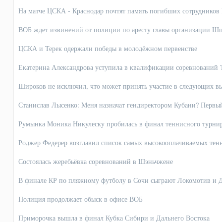
На матче ЦСКА - Краснодар почтят память погибших сотруднико
ВОБ ждет извинений от полиции по аресту главы организации Ш
ЦСКА и Терек одержали победы в молодёжном первенстве
Екатерина Александрова уступила в квалификации соревнований T
Широков не исключил, что может принять участие в следующих в
Станислав Лысенко: Меня назначат гендиректором Кубани? Первый
Румынка Моника Никулеску пробилась в финал теннисного турнир
Роджер Федерер возглавил список самых высокооплачиваемых тенн
Состоялась жеребьёвка соревнований в Шэньчжене
В финале КР по пляжному футболу в Сочи сыграют Локомотив и 
Полиция продолжает обыск в офисе ВОБ
Приморочка вышла в финал Кубка Сибири и Дальнего Востока