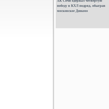
ХК Сочи одержал четвертую
победу в КХЛ подряд, обыграв
московское Динамо