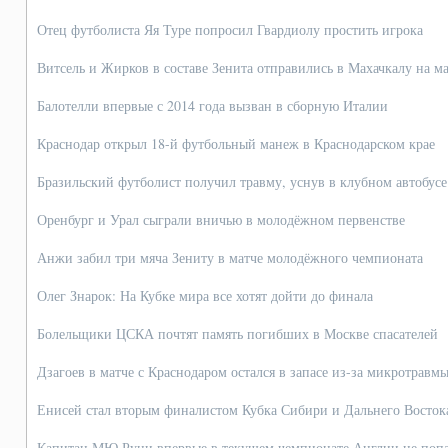
Отец футболиста Яя Туре попросил Гвардиолу простить игрока
Витсель и Жирков в составе Зенита отправились в Махачкалу на м
Балотелли впервые с 2014 года вызван в сборную Италии
Краснодар открыл 18-й футбольный манеж в Краснодарском крае
Бразильский футболист получил травму, уснув в клубном автобусе
Оренбург и Урал сыграли вничью в молодёжном первенстве
Анжи забил три мяча Зениту в матче молодёжного чемпионата
Олег Знарок: На Кубке мира все хотят дойти до финала
Болельщики ЦСКА почтят память погибших в Москве спасателей
Дзагоев в матче с Краснодаром остался в запасе из-за микротравм
Енисей стал вторым финалистом Кубка Сибири и Дальнего Восток
Капитан МЮ Руни впервые в текущем чемпионате Англии не попал