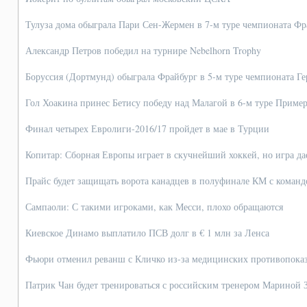
Тулуза дома обыграла Пари Сен-Жермен в 7-м туре чемпионата Ф
Александр Петров победил на турнире Nebelhorn Trophy
Боруссия (Дортмунд) обыграла Фрайбург в 5-м туре чемпионата Г
Гол Хоакина принес Бетису победу над Малагой в 6-м туре Приме
Финал четырех Евролиги-2016/17 пройдет в мае в Турции
Копитар: Сборная Европы играет в скучнейший хоккей, но игра дае
Прайс будет защищать ворота канадцев в полуфинале КМ с команд
Сампаоли: С такими игроками, как Месси, плохо обращаются
Киевское Динамо выплатило ПСВ долг в € 1 млн за Ленса
Фьюри отменил реванш с Кличко из-за медицинских противопока
Патрик Чан будет тренироваться с российским тренером Мариной 