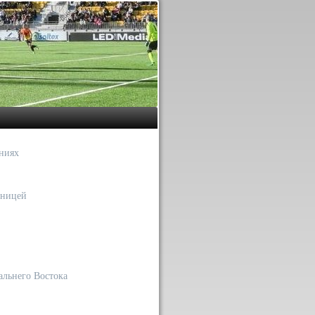
ниях
аницей
альнего Востока