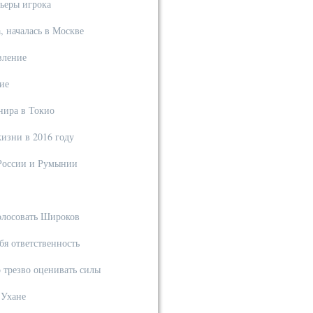
ьеры игрока
, началась в Москве
вление
ие
нира в Токио
изни в 2016 году
 России и Румынии
олосовать Широков
ебя ответственность
 трезво оценивать силы
 Ухане