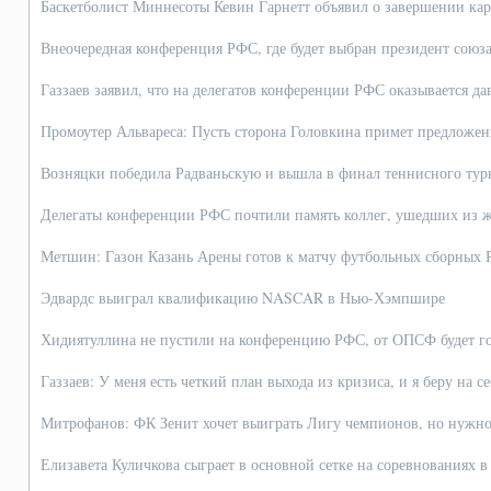
Баскетболист Миннесоты Кевин Гарнетт объявил о завершении кар
Внеочередная конференция РФС, где будет выбран президент союза
Газзаев заявил, что на делегатов конференции РФС оказывается да
Промоутер Альвареса: Пусть сторона Головкина примет предложен
Возняцки победила Радваньскую и вышла в финал теннисного тур
Делегаты конференции РФС почтили память коллег, ушедших из ж
Метшин: Газон Казань Арены готов к матчу футбольных сборных
Эдвардс выиграл квалификацию NASCAR в Нью-Хэмпшире
Хидиятуллина не пустили на конференцию РФС, от ОПСФ будет г
Газзаев: У меня есть четкий план выхода из кризиса, и я беру на с
Митрофанов: ФК Зенит хочет выиграть Лигу чемпионов, но нужно
Елизавета Куличкова сыграет в основной сетке на соревнованиях в