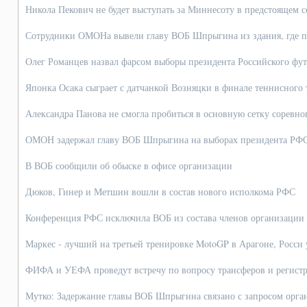
Никола Пекович не будет выступать за Миннесоту в предстоящем с
Сотрудники ОМОНа вывели главу ВОБ Шпрыгина из здания, где 
Олег Романцев назвал фарсом выборы президента Российского фут
Японка Осака сыграет с датчанкой Возняцки в финале теннисного 
Александра Панова не смогла пробиться в основную сетку соревн
ОМОН задержал главу ВОБ Шпрыгина на выборах президента РФ
В ВОБ сообщили об обыске в офисе организации
Дюков, Гинер и Метшин вошли в состав нового исполкома РФС
Конференция РФС исключила ВОБ из состава членов организации
Маркес - лучший на третьей тренировке MotoGP в Арагоне, Росси 
ФИФА и УЕФА проведут встречу по вопросу трансферов и регист
Мутко: Задержание главы ВОБ Шпрыгина связано с запросом орг