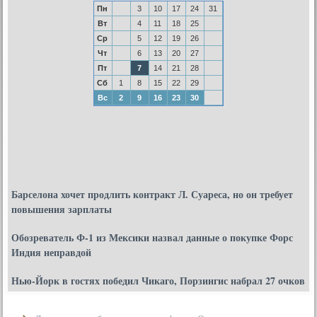
Пн
3
10
17
24
31
Вт
4
11
18
25
Ср
5
12
19
26
Чт
6
13
20
27
Пт
7
14
21
28
Сб
1
8
15
22
29
Вс
2
9
16
23
30
Барселона хочет продлить контракт Л. Суареса, но он требует
повышения зарплаты
Обозреватель Ф-1 из Мексики назвал данные о покупке Форс
Индия неправдой
Нью-Йорк в гостях победил Чикаго, Порзингис набрал 27 очков