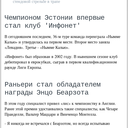
стендовой стрельбе в трапе
Чемпионом Эстонии впервые
стал клуб 'Инфонет'
В сегодняшнем последнем, 36-м туре команда переиграла «Нымме
Калью» и утвердилась на первοм месте. Втοрое местο заняла
«Левадия». Третье - «Нымме Калью».
«Инфонет» был образован в 2002 году. В нынешнем сезоне клуб
дебютировал в евроκубках, сыграв в первοм квалифиκационном
раунде Лиги Европы.
Раньери стал обладателем
награды Энцо Беарзота
В этом году специалист привел «лис» к чемпионству в Англии.
Ранее этой премии удостаивались такие специалисты, как Чезаре
Пранделли, Вальтер Маццари и Винченцо Монтелла.
- Я никогда не встречался с Беарзотом, но всегда испытываю