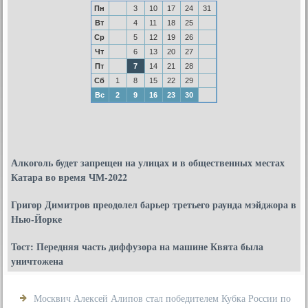
Пн
3
10
17
24
31
Вт
4
11
18
25
Ср
5
12
19
26
Чт
6
13
20
27
Пт
7
14
21
28
Сб
1
8
15
22
29
Вс
2
9
16
23
30
Алкоголь будет запрещен на улицах и в общественных местах
Катара во время ЧМ-2022
Григор Димитров преодолел барьер третьего раунда мэйджора в
Нью-Йорке
Тост: Передняя часть диффузора на машине Квята была
уничтожена
Москвич Алексей Алипов стал победителем Кубка России по