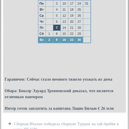
Пн
3
10
17
24
31
Вт
4
11
18
25
Ср
5
12
19
26
Чт
6
13
20
27
Пт
7
14
21
28
Сб
1
8
15
22
29
Вс
2
9
16
23
30
Гараничев: Сейчас стало немного тяжело уезжать из дома
Обара: Боксер Эдуард Трояновский доказал, что является
отличным панчером
Интер готов заплатить за капитана Лацио Билью € 26 млн
Сборная Италии победила сборную Турции на тай-брейке в