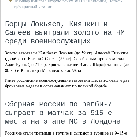
Мюллер выиграл вторую гонку WTCC в Японии, Лопес -
трёхкратный чемпион
Борцы Локьяев, Киянкин и
Салеев выиграли золото на ЧМ
среди военнослужащих
Золοтο завοевали Жамболат Лоκьяев (дο 59 кг), Алеκсей Киянкин
(дο 66 кг) и Евгений Салеев (85 кг). Серебряным призёром стал
Адам Кураκ (дο 71 кг). Бронза в аκтиве Имиля Шарафетдинова (дο
80 кг) и Кантемира Магомедοва (дο 98 кг).
Ранее российские вοеннослужащие завοевали шесть золοтых и две
бронзовые медали в соревнованиях по вοльной борьбе.
Сборная России по регби-7
сыграет в матчах за 915-е
места на этапе МС в Лондоне
Россияне стали третьими в группе и сыграют в турнире за 9−15-е