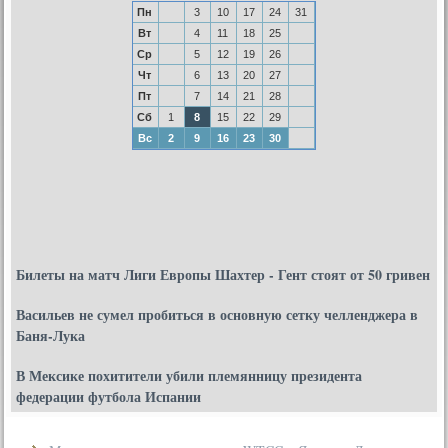
Пн
3
10
17
24
31
Вт
4
11
18
25
Ср
5
12
19
26
Чт
6
13
20
27
Пт
7
14
21
28
Сб
1
8
15
22
29
Вс
2
9
16
23
30
Билеты на матч Лиги Европы Шахтер - Гент стоят от 50 гривен
Васильев не сумел пробиться в основную сетку челленджера в
Баня-Лука
В Мексике похитители убили племянницу президента
федерации футбола Испании