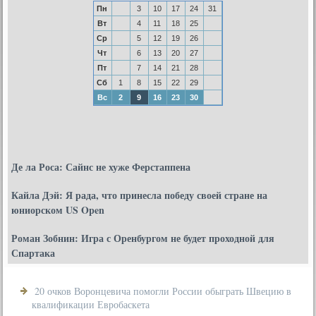
Пн
3
10
17
24
31
Вт
4
11
18
25
Ср
5
12
19
26
Чт
6
13
20
27
Пт
7
14
21
28
Сб
1
8
15
22
29
Вс
2
9
16
23
30
Де ла Роса: Сайнс не хуже Ферстаппена
Кайла Дэй: Я рада, что принесла победу своей стране на
юниорском US Open
Роман Зобнин: Игра с Оренбургом не будет проходной для
Спартака
20 очков Воронцевича помогли России обыграть Швецию в
квалификации Евробаскета