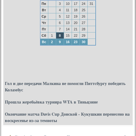
Пн
3
10
17
24
31
Вт
4
11
18
25
Ср
5
12
19
26
Чт
6
13
20
27
Пт
7
14
21
28
Сб
1
8
15
22
29
Вс
2
9
16
23
30
Гол и две передачи Малкина не помогли Питтсбургу победить
Коламбус
Прошла жеребьёвка турнира WTA в Тяньцзине
Окончание матча Davis Cup Донской - Кукушкин перенесено на
воскресенье из-за темноты