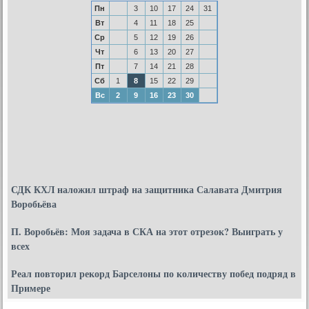
Пн
3
10
17
24
31
Вт
4
11
18
25
Ср
5
12
19
26
Чт
6
13
20
27
Пт
7
14
21
28
Сб
1
8
15
22
29
Вс
2
9
16
23
30
СДК КХЛ наложил штраф на защитника Салавата Дмитрия
Воробьёва
П. Воробьёв: Моя задача в СКА на этот отрезок? Выиграть у
всех
Реал повторил рекорд Барселоны по количеству побед подряд в
Примере