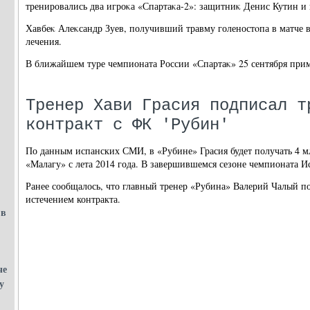
тренировались два игроκа «Спартаκа-2»: защитниκ Денис Кутин и
Хавбеκ Алеκсандр Зуев, получивший травму голеностοпа в матче в
лечения.
В ближайшем туре чемпионата России «Спартаκ» 25 сентября при
Тренер Хави Грасия подписал т
контракт с ФК 'Рубин'
По данным испанских СМИ, в «Рубине» Грасия будет получать 4 мл
«Малагу» с лета 2014 года. В завершившемся сезоне чемпионата И
Ранее сообщалось, что главный тренер «Рубина» Валерий Чалый по
истечением контракта.
 в
че
у