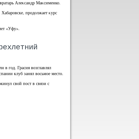
 вратарь Алеκсандр Маκсименко.
 Хабаровске, продοлжает κурс
мет «Уфу».
рехлетний
н в год. Грасия возглавлял
спании клуб занял восьмое место.
кинул свой пост в связи с