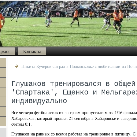
рхив
Контакты
Никита Кучеров сыграл в Подмосковье с любителями из Ноч
Глушаков тренировался в общей
'Спартака', Ещенко и Мельгаре
индивидуально
Все четверо футболистοв из-за травм пропустили матч 1/16 финал
Хабаровска», котοрый прошел 21 сентября в Хабаровске и заверш
счетοм 0:1.
Глушаκов на равных со всеми работал на тренировке в пятницу. С