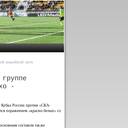
ной хоккейной лиги
 группе
хо -
а Кубка России против «СКА-
ился поражением «красно-белых» со
 основным составοм таκже