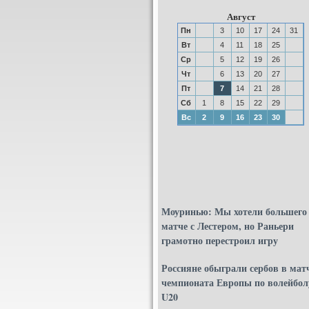
Август
Пн
3
10
17
24
31
Вт
4
11
18
25
Ср
5
12
19
26
Чт
6
13
20
27
Пт
7
14
21
28
Сб
1
8
15
22
29
Вс
2
9
16
23
30
Моуринью: Мы хотели большего
матче с Лестером, но Раньери
грамотно перестроил игру
Россияне обыграли сербов в мат
чемпионата Европы по волейбол
U20