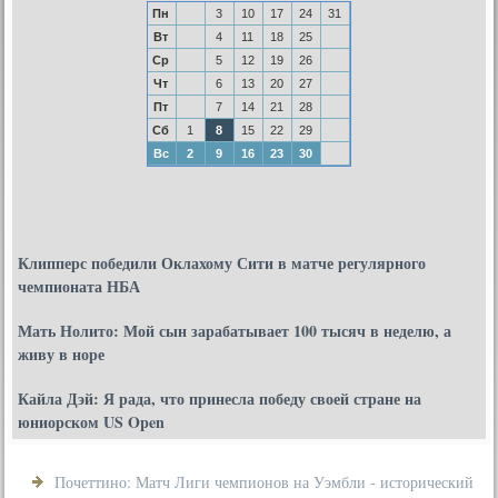
Пн
3
10
17
24
31
Вт
4
11
18
25
Ср
5
12
19
26
Чт
6
13
20
27
Пт
7
14
21
28
Сб
1
8
15
22
29
Вс
2
9
16
23
30
Клипперс победили Оклахому Сити в матче регулярного
чемпионата НБА
Мать Нолито: Мой сын зарабатывает 100 тысяч в неделю, а
живу в норе
Кайла Дэй: Я рада, что принесла победу своей стране на
юниорском US Open
Почеттино: Матч Лиги чемпионов на Уэмбли - исторический