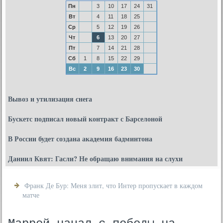
Пн
3
10
17
24
31
Вт
4
11
18
25
Ср
5
12
19
26
Чт
6
13
20
27
Пт
7
14
21
28
Сб
1
8
15
22
29
Вс
2
9
16
23
30
Вывоз и утилизация снега
Бускетс подписал новый контракт с Барселоной
В России будет создана академия бадминтона
Даниил Квят: Гасли? Не обращаю внимания на слухи
Франк Де Бур: Меня злит, что Интер пропускает в каждом
матче