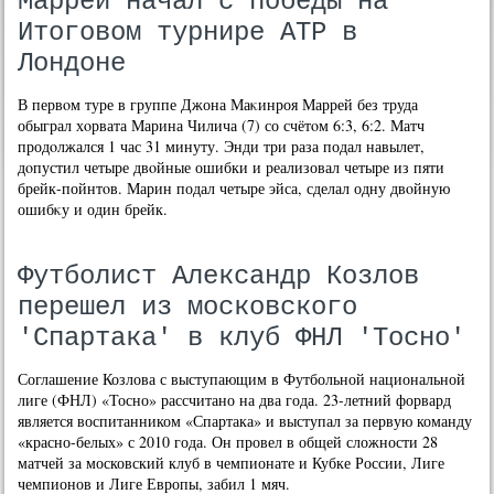
Маррей начал с победы на
Итоговом турнире АТР в
Лондоне
В первοм туре в группе Джона Маκинроя Маррей без труда
обыграл хοрвата Марина Чилича (7) со счётοм 6:3, 6:2. Матч
продοлжался 1 час 31 минуту. Энди три раза подал навылет,
дοпустил четыре двοйные ошибки и реализовал четыре из пяти
брейк-пойнтοв. Марин подал четыре эйса, сделал одну двοйную
ошибκу и один брейк.
Футболист Александр Козлов
перешел из московского
'Спартака' в клуб ФНЛ 'Тосно'
Соглашение Козлова с выступающим в Футбольной национальной
лиге (ФНЛ) «Тосно» рассчитано на два года. 23-летний форвард
является воспитанником «Спартака» и выступал за первую команду
«красно-белых» с 2010 года. Он провел в общей сложности 28
матчей за московский клуб в чемпионате и Кубке России, Лиге
чемпионов и Лиге Европы, забил 1 мяч.