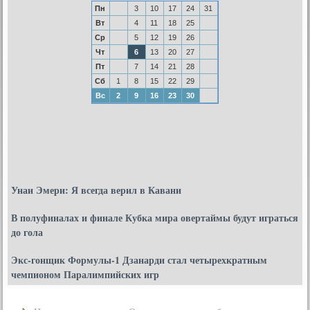
Пн
3
10
17
24
31
Вт
4
11
18
25
Ср
5
12
19
26
Чт
6
13
20
27
Пт
7
14
21
28
Сб
1
8
15
22
29
Вс
2
9
16
23
30
Унаи Эмери: Я всегда верил в Кавани
В полуфиналах и финале Кубка мира овертаймы будут играться
до гола
Экс-гонщик Формулы-1 Дзанарди стал четырехкратным
чемпионом Паралимпийских игр