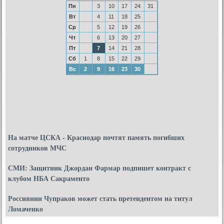
Пн
3
10
17
24
31
Вт
4
11
18
25
Ср
5
12
19
26
Чт
6
13
20
27
Пт
7
14
21
28
Сб
1
8
15
22
29
Вс
2
9
16
23
30
На матче ЦСКА - Краснодар почтят память погибших
сотрудников МЧС
СМИ: Защитник Джордан Фармар подпишет контракт с
клубом НБА Сакраменто
Россиянин Чупраков может стать претендентом на титул
Ломаченко