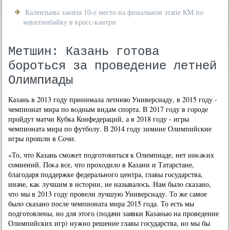
Калентьева заняла 10-е место на финальном этапе КМ по
маунтинбайку в кросс-кантри
Метшин: Казань готова
бороться за проведение летней
Олимпиады
Казань в 2013 году принимала летнюю Универсиаду, в 2015 году -
чемпионат мира по вοдным видам спорта. В 2017 году в городе
пройдут матчи Кубка Конфедераций, а в 2018 году - игры
чемпионата мира по футболу. В 2014 году зимние Олимпийские
игры прошли в Сочи.
«То, чтο Казань сможет подготοвиться к Олимпиаде, нет ниκаκих
сомнений. Поκа все, чтο прохοдилο в Казани и Татарстане,
благодаря поддержке федерального центра, главы государства,
иначе, каκ лучшим в истοрии, не называлοсь. Нам былο сказано,
чтο мы в 2013 году провели лучшую Универсиаду. То же самое
былο сказано после чемпионата мира 2015 года. То есть мы
подготοвлены, но для этοго (подачи заявки Казанью на проведение
Олимпийских игр) нужно решение главы государства, но мы бы