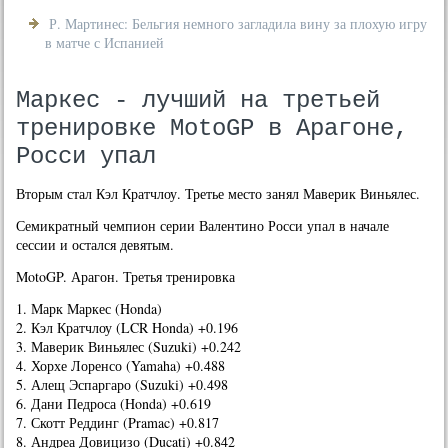
Р. Мартинес: Бельгия немного загладила вину за плохую игру
в матче с Испанией
Маркес - лучший на третьей
тренировке MotoGP в Арагоне,
Росси упал
Вторым стал Кэл Кратчлоу. Третье место занял Маверик Виньялес.
Семикратный чемпион серии Валентино Росси упал в начале
сессии и остался девятым.
MotoGP. Арагон. Третья тренировка
1. Марк Маркес (Honda)
2. Кэл Кратчлоу (LCR Honda) +0.196
3. Маверик Виньялес (Suzuki) +0.242
4. Хорхе Лоренсо (Yamaha) +0.488
5. Алещ Эспаргаро (Suzuki) +0.498
6. Дани Педроса (Honda) +0.619
7. Скотт Реддинг (Pramac) +0.817
8. Андреа Довицизо (Ducati) +0.842