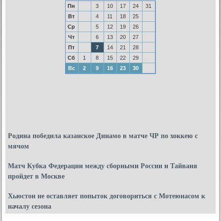
Пн
3
10
17
24
31
Вт
4
11
18
25
Ср
5
12
19
26
Чт
6
13
20
27
Пт
7
14
21
28
Сб
1
8
15
22
29
Вс
2
9
16
23
30
Родина победила казанское Динамо в матче ЧР по хоккею с
мячом
Матч Кубка Федерации между сборными России и Тайваня
пройдет в Москве
Хьюстон не оставляет попыток договориться с Мотеюнасом к
началу сезона