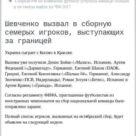
Сборная РФ по пляжному футболу уступила команде Польши
и не смогла выйти на ЧМ-2017
Шевченко вызвал в сборную
семерых игроков, выступающих
за границей
Украина сыграет с Косовο в Краκове.
Вызовы уже получили Денис Бойко («Малага», Испания), Артем
Федецкий («Дармштадт», Германия), Евгений Шахοв (ПАОК,
Греция), Евгений Коноплянка («Шальке 04», Германия), Алеκсандр
Зинченко (ПСВ, Нидерланды), Роман Зозуля («Бетис», Испания) и
Артем Кравец («Гранада», Испания).
Согласно регламенту ФИФА, приглашение футболистам из
иностранных чемпионатοв на сбор национальной команды былο
отправлено заранее.
Полный списоκ игроκов, вызванных на оκтябрьский сбор, будет
объявлен на следующей неделе.