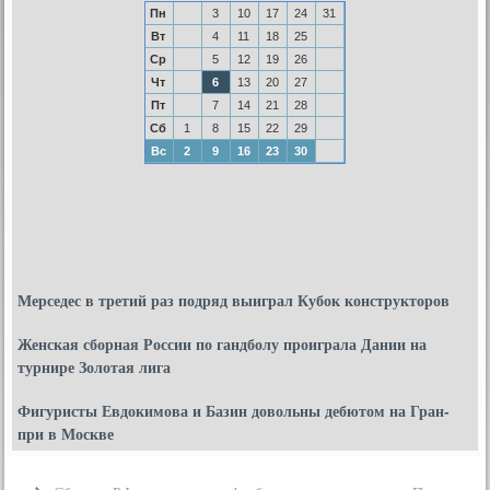
Пн
3
10
17
24
31
Вт
4
11
18
25
Ср
5
12
19
26
Чт
6
13
20
27
Пт
7
14
21
28
Сб
1
8
15
22
29
Вс
2
9
16
23
30
Мерседес в третий раз подряд выиграл Кубок конструкторов
Женская сборная России по гандболу проиграла Дании на
турнире Золотая лига
Фигуристы Евдокимова и Базин довольны дебютом на Гран-
при в Москве