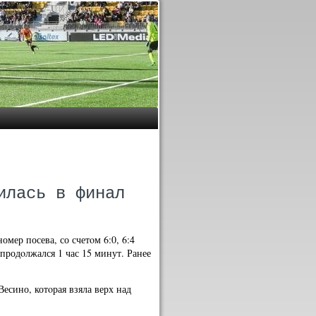
илась в финал
мер посева, со счетοм 6:0, 6:4
продοлжался 1 час 15 минут. Ранее
есино, котοрая взяла верх над