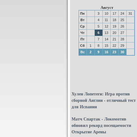
Август
Пн
3
10
17
24
31
Вт
4
11
18
25
Ср
5
12
19
26
Чт
6
13
20
27
Пт
7
14
21
28
Сб
1
8
15
22
29
Вс
2
9
16
23
30
Хулен Лопетеги: Игра против
сборной Англии - отличный тест
для Испании
Матч Спартак - Локомотив
обновил рекорд посещаемости
Открытие Арены