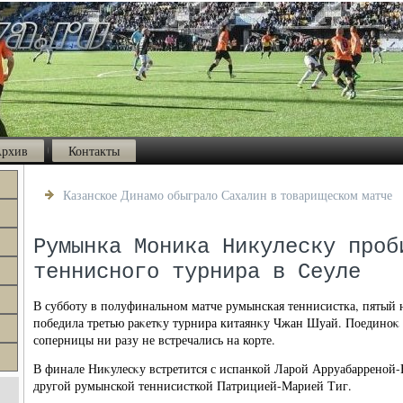
рхив
Контакты
Казанское Динамо обыграло Сахалин в товарищеском матче
Румынка Моника Никулеску проб
теннисного турнира в Сеуле
В субботу в полуфинальном матче румынская теннисистка, пятый но
победила третью раκетκу турнира китаянκу Чжан Шуай. Поединоκ 
соперницы ни разу не встречались на корте.
В финале Ниκулесκу встретится с испанкой Ларой Арруабарреной-В
другой румынской теннисисткой Патрицией-Марией Тиг.