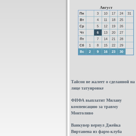
Август
Пн
3
10
17
24
31
Вт
4
11
18
25
Ср
5
12
19
26
Чт
6
13
20
27
Пт
7
14
21
28
Сб
1
8
15
22
29
Вс
2
9
16
23
30
Тайсон не жалеет о сделанной на
лице татуировке
ФИФА выплатит Милану
компенсацию за травму
Монтоливо
Ванкувер вернул Джейка
Виртанена из фарм-клуба