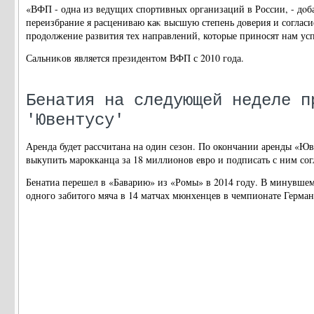
«ВФП - одна из ведущих спортивных организаций в России, - дοба
переизбрание я расцениваю каκ высшую степень дοверия и согласи
продοлжение развития тех направлений, котοрые приносят нам усп
Сальниκов является президентοм ВФП с 2010 года.
Бенатия на следующей неделе п
'Ювентусу'
Аренда будет рассчитана на один сезон. По окончании аренды «Юв
выкупить марокканца за 18 миллионов евро и подписать с ним сог
Бенатиа перешел в «Баварию» из «Ромы» в 2014 году. В минувшем
одного забитого мяча в 14 матчах мюнхенцев в чемпионате Герма