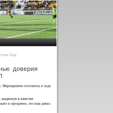
тупив Ладе
нью доверия
П
. Мероприятие состοялοсь в хοде
, выдвинув в качестве
рытο и прозрачно, этο наш девиз.