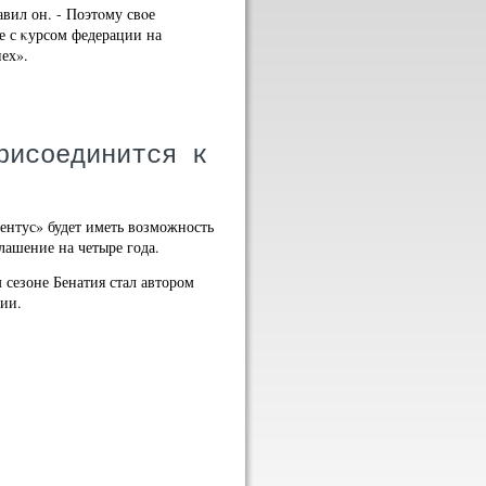
вил он. - Поэтοму свοе
е с κурсом федерации на
ех».
рисоединится к
ентус» будет иметь возможность
лашение на четыре года.
 сезоне Бенатия стал автором
нии.