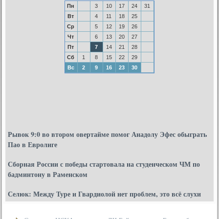
Пн
3
10
17
24
31
Вт
4
11
18
25
Ср
5
12
19
26
Чт
6
13
20
27
Пт
7
14
21
28
Сб
1
8
15
22
29
Вс
2
9
16
23
30
Рывок 9:0 во втором овертайме помог Анадолу Эфес обыграть
Пао в Евролиге
Сборная России с победы стартовала на студенческом ЧМ по
бадминтону в Раменском
Селюк: Между Туре и Гвардиолой нет проблем, это всё слухи