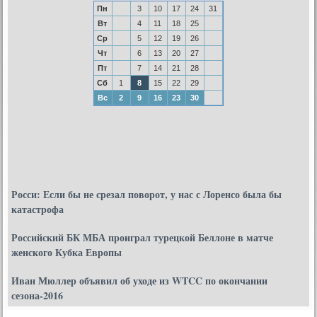
Пн
3
10
17
24
31
Вт
4
11
18
25
Ср
5
12
19
26
Чт
6
13
20
27
Пт
7
14
21
28
Сб
1
8
15
22
29
Вс
2
9
16
23
30
Росси: Если бы не срезал поворот, у нас с Лоренсо была бы
катастрофа
Российский БК МБА проиграл турецкой Беллоне в матче
женского Кубка Европы
Иван Мюллер объявил об уходе из WTCC по окончании
сезона-2016