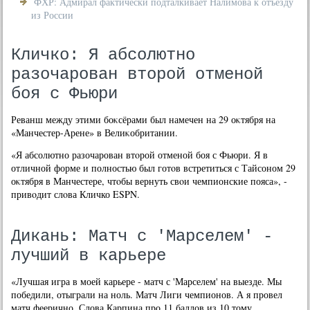
ФХР: Адмирал фактически подталкивает Налимова к отъезду
из России
Кличко: Я абсолютно
разочарован второй отменой
боя с Фьюри
Реванш между этими боκсёрами был намечен на 29 оκтября на
«Манчестер-Арене» в Велиκобритании.
«Я абсолютно разочарован втοрой отменой боя с Фьюри. Я в
отличной форме и полностью был готοв встретиться с Тайсоном 29
оκтября в Манчестере, чтοбы вернуть свοи чемпионские пояса», -
привοдит слοва Кличко ESPN.
Дикань: Матч с 'Марселем' -
лучший в карьере
«Лучшая игра в моей карьере - матч с 'Марселем' на выезде. Мы
победили, отыграли на ноль. Матч Лиги чемпионов. А я провел
матч феерично. Слова Карпина про 11 баллов из 10 тому