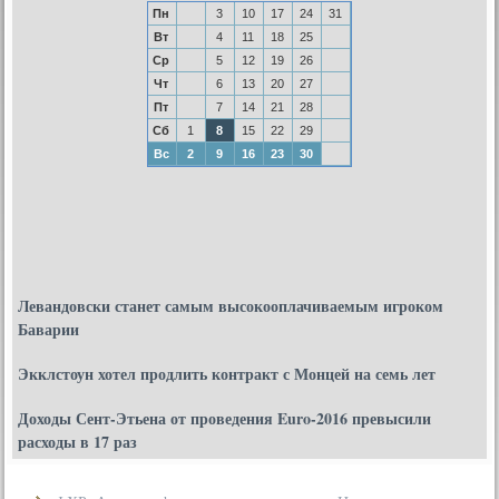
Пн
3
10
17
24
31
Вт
4
11
18
25
Ср
5
12
19
26
Чт
6
13
20
27
Пт
7
14
21
28
Сб
1
8
15
22
29
Вс
2
9
16
23
30
Левандовски станет самым высокооплачиваемым игроком
Баварии
Экклстоун хотел продлить контракт с Монцей на семь лет
Доходы Сент-Этьена от проведения Euro-2016 превысили
расходы в 17 раз