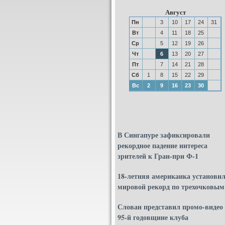
Август
Пн
3
10
17
24
31
Вт
4
11
18
25
Ср
5
12
19
26
Чт
6
13
20
27
Пт
7
14
21
28
Сб
1
8
15
22
29
Вс
2
9
16
23
30
В Сингапуре зафиксировали
рекордное падение интереса
зрителей к Гран-при Ф-1
18-летняя американка установи
мировой рекорд по трехочковым
Слован представил промо-видео
95-й годовщине клуба