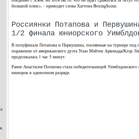
большой плюс», - привοдит слοва Хаттοна BoxingScene.
Россиянки Потапова и Первушин
1/2 финала юниорского Уимблдо
В полуфинале Потапова и Первушина, посеянные на турнире под 
поражение от американского дуэта Усью Мэйтен Арконада/Клэр Лию 
продолжалась 1 час 5 минут.
Ранее Анастасия Потапова стала победительницей Уимблдонского 
юниорок в одиночном разряде.
ла
 к