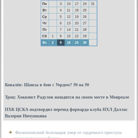
Пн
3
10
17
24
31
Вт
4
11
18
25
Ср
5
12
19
26
Чт
6
13
20
27
Пт
7
14
21
28
Сб
1
8
15
22
29
Вс
2
9
16
23
30
Ковалёв: Шансы в бою с Уордом? 50 на 50
Троц: Хоккеист Радулов находится на своем месте в Монреале
ПХК ЦСКА подтвердил переход форварда клуба НХЛ Даллас
Валерия Ничушкина
Филиппинский болельщик умер от сердечного приступа