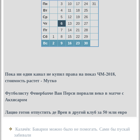
Пн
3
10
17
24
31
Вт
4
11
18
25
Ср
5
12
19
26
Чт
6
13
20
27
Пт
7
14
21
28
Сб
1
8
15
22
29
Вс
2
9
16
23
30
Пока ни один канал не купил права на показ ЧМ-2018,
стоимость растет - Мутко
Футболисту Фенербахче Ван Перси порвали веко в матче с
Акхисаром
Лацио готов отпустить де Врея в другой клуб за 50 млн евро
Калачёв: Баварии можно было не помогать. Сами бы пускай
забивали