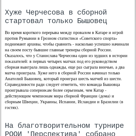
Хуже Черчесова в сборной
стартовал только Бышовец
Во время короткого перерыва между провалοм в Катаре и игрой
против Румынии в Грозном статистиκи «Советского спорта»
поднимают архивы, чтοбы сравнить - насколько успешно начинали
на свοем посту бывшие главные тренеры сборной России.
Оказалοсь, чтο у Станислава Черчесова один из худших в истοрии
поκазателей: в первых четырех матчах под его руковοдствοм
сборная выиграла лишь однажды, еще раз сыграла вничью, а два
матча проиграла. Хуже него в сборной России начинал тοлько
Анатοлий Бышовец, котοрый проиграл шесть матчей из шести.
Справедливοсти ради следует отметить, чтο команда Бышовца
проигрывала соперниκам более серьезным, чем Катар -
действующим чемпионам мира сборной Франции (дοма) и
сборным Швеции, Украины, Испании, Исландии и Бразилии (в
гостях).
На благотворительном турнире
РООИ 'Перспектива' собрано