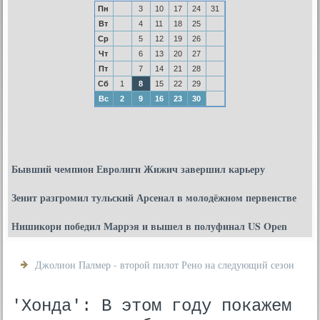
Пн
3
10
17
24
31
Вт
4
11
18
25
Ср
5
12
19
26
Чт
6
13
20
27
Пт
7
14
21
28
Сб
1
8
15
22
29
Вс
2
9
16
23
30
Бывший чемпион Евролиги Жижич завершил карьеру
Зенит разгромил тульский Арсенал в молодёжном первенстве
Нишикори победил Маррэя и вышел в полуфинал US Open
Джолион Палмер - второй пилот Рено на следующий сезон
'Хонда': В этом году покажем