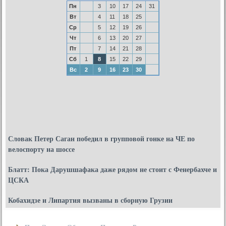
Пн
3
10
17
24
31
Вт
4
11
18
25
Ср
5
12
19
26
Чт
6
13
20
27
Пт
7
14
21
28
Сб
1
8
15
22
29
Вс
2
9
16
23
30
Словак Петер Саган победил в групповой гонке на ЧЕ по
велоспорту на шоссе
Блатт: Пока Дарушшафака даже рядом не стоит с Фенербахче и
ЦСКА
Кобахидзе и Липартия вызваны в сборную Грузии