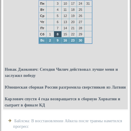
Пн
3
10
17
24
31
Вт
4
11
18
25
Ср
5
12
19
26
Чт
6
13
20
27
Пт
7
14
21
28
Сб
1
8
15
22
29
Вс
2
9
16
23
30
Новак Джокович: Сегодня Чилич действовал лучше меня и
заслужил победу
Юношеская сборная России разгромила сверстников из Латвии
Карлович спустя 4 года возвращается в сборную Хорватии и
сыграет в финале КД
Байлсма: В восстановлении Айкела после травмы наметился
прогресс