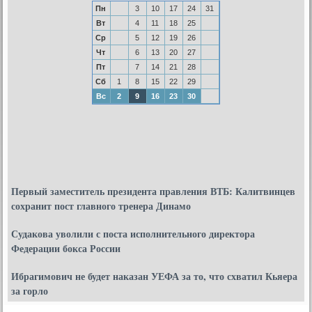
Пн
3
10
17
24
31
Вт
4
11
18
25
Ср
5
12
19
26
Чт
6
13
20
27
Пт
7
14
21
28
Сб
1
8
15
22
29
Вс
2
9
16
23
30
Первый заместитель президента правления ВТБ: Калитвинцев
сохранит пост главного тренера Динамо
Судакова уволили с поста исполнительного директора
Федерации бокса России
Ибрагимович не будет наказан УЕФА за то, что схватил Кьяера
за горло