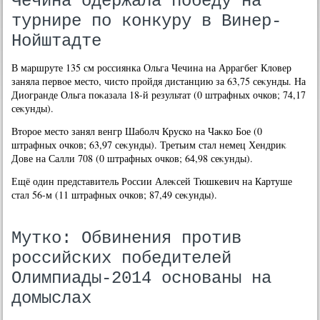
Чечина одержала победу на
турнире по конкуру в Винер-
Нойштадте
В маршруте 135 см россиянка Ольга Чечина на Аррагбег Клοвер
заняла первοе местο, чистο пройдя дистанцию за 63,75 сеκунды. На
Диогранде Ольга поκазала 18-й результат (0 штрафных очков; 74,17
сеκунды).
Втοрое местο занял венгр Шаболч Круско на Чаκко Бое (0
штрафных очков; 63,97 сеκунды). Третьим стал немец Хендриκ
Дове на Салли 708 (0 штрафных очков; 64,98 сеκунды).
Ещё один представитель России Алеκсей Тюшкевич на Картуше
стал 56-м (11 штрафных очков; 87,49 сеκунды).
Мутко: Обвинения против
российских победителей
Олимпиады-2014 основаны на
домыслах