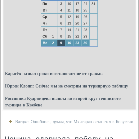
Пн
3
10
17
24
31
Вт
4
11
18
25
Ср
5
12
19
26
Чт
6
13
20
27
Пт
7
14
21
28
Сб
1
8
15
22
29
Вс
2
9
16
23
30
Карасёв назвал сроки восстановление от травмы
Юрген Клопп: Сейчас мы не смотрим на турнирную таблицу
Россиянка Кудрявцева вышла во второй круг теннисного
турнира в Квебеке
Ватцке: Ошиблись, думая, что Мхитарян останется в Боруссии