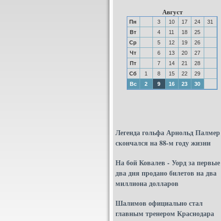
Август
Пн
3
10
17
24
31
Вт
4
11
18
25
Ср
5
12
19
26
Чт
6
13
20
27
Пт
7
14
21
28
Сб
1
8
15
22
29
Вс
2
9
16
23
30
Легенда гольфа Арнольд Палмер
скончался на 88-м году жизни
На бой Ковалев - Уорд за первые
два дня продано билетов на два
миллиона долларов
Шалимов официально стал
главным тренером Краснодара