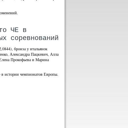
изменений.
то ЧЕ в
ых соревнований
,0844), бронза у итальянок
ченко, Александра Пацкевич, Алла
Елена Прокофьева и Марина
е в истории чемпионатов Европы.