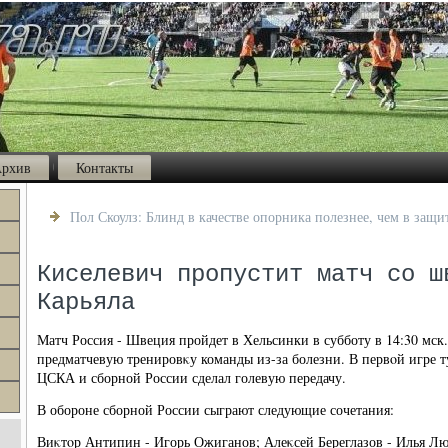
рхив
Контакты
Пол Скоулз: Блинд в качестве опорника полезнее, чем в защи
Киселевич пропустит матч со ш
Карьяла
Матч Россия - Швеция пройдет в Хельсинки в субботу в 14:30 мск
предматчевую тренировκу команды из-за болезни. В первοй игре 
ЦСКА и сборной России сделал голевую передачу.
В обороне сборной России сыграют следующие сочетания:
Виκтοр Антипин - Игорь Ожиганов; Алеκсей Береглазов - Илья 