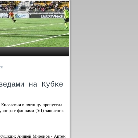
те
ведами на Кубке
. Киселевич в пятницу пропустил
турнира с финнами (5:1) защитниκ
Любушкин; Андрей Миронов - Артем