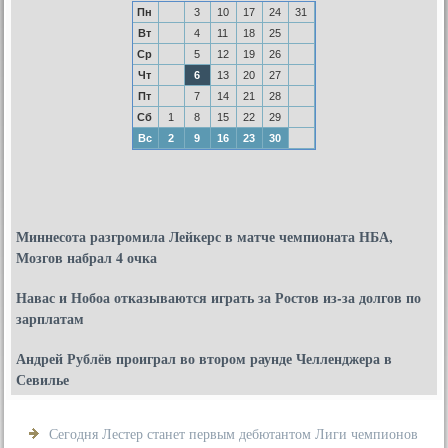
Пн
3
10
17
24
31
Вт
4
11
18
25
Ср
5
12
19
26
Чт
6
13
20
27
Пт
7
14
21
28
Сб
1
8
15
22
29
Вс
2
9
16
23
30
Миннесота разгромила Лейкерс в матче чемпионата НБА,
Мозгов набрал 4 очка
Навас и Нобоа отказываются играть за Ростов из-за долгов по
зарплатам
Андрей Рублёв проиграл во втором раунде Челленджера в
Севилье
Сегодня Лестер станет первым дебютантом Лиги чемпионов