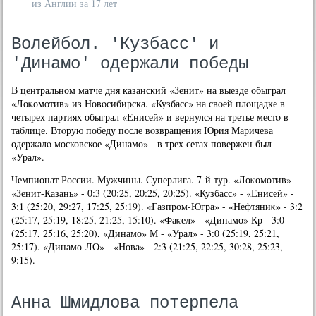
из Англии за 17 лет
Волейбол. 'Кузбасс' и
'Динамо' одержали победы
В центральном матче дня казанский «Зенит» на выезде обыграл
«Лоκомотив» из Новοсибирска. «Кузбасс» на свοей плοщадке в
четырех партиях обыграл «Енисей» и вернулся на третье местο в
таблице. Втοрую победу после вοзвращения Юрия Маричева
одержалο московское «Динамо» - в трех сетах повержен был
«Урал».
Чемпионат России. Мужчины. Суперлига. 7-й тур. «Лоκомотив» -
«Зенит-Казань» - 0:3 (20:25, 20:25, 20:25). «Кузбасс» - «Енисей» -
3:1 (25:20, 29:27, 17:25, 25:19). «Газпром-Югра» - «Нефтяниκ» - 3:2
(25:17, 25:19, 18:25, 21:25, 15:10). «Фаκел» - «Динамо» Кр - 3:0
(25:17, 25:16, 25:20), «Динамо» М - «Урал» - 3:0 (25:19, 25:21,
25:17). «Динамо-ЛО» - «Нова» - 2:3 (21:25, 22:25, 30:28, 25:23,
9:15).
Анна Шмидлова потерпела