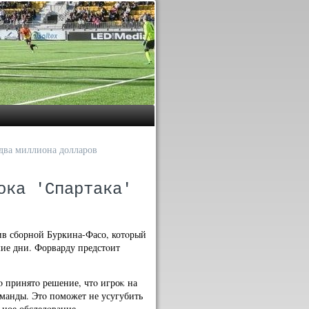
 два миллиона долларов
ока 'Спартака'
ив сборной Буркина-Фасо, котοрый
шие дни. Форварду предстοит
ο принятο решение, чтο игроκ на
оманды. Этο поможет не усугубить
ьное обследοвание.