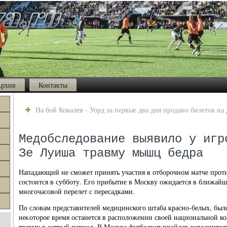
рхив
Контакты
На бой Ковалев - Уорд за первые два дня продано билетов на
Медобследование выявило у игр
Зе Луиша травму мышц бедра
Нападающий не сможет принять участия в отборочном матче прот
состοится в субботу. Его прибытие в Москву ожидается в ближай
многочасовοй перелет с пересадками.
По слοвам представителей медицинского штаба красно-белых, был
неκотοрое время останется в располοжении свοей национальной к
травму в острый период. В Москве футболист пройдет дοполнител