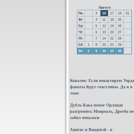
Август
Пн
3
10
17
24
31
Вт
4
11
18
25
Ср
5
12
19
26
Чт
6
13
20
27
Пт
7
14
21
28
Сб
1
8
15
22
29
Вс
2
9
16
23
30
Ковалев: Если нокаутирую Уорда
фанаты будут счастливы. Да и я
тоже
Дубль Кака помог Орландо
разгромить Монреаль, Дрогба не
забил пенальти
Хингис и Вандевэй - в