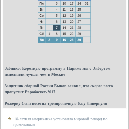
Пн
3
10
17
24
31
Вт
4
11
18
25
Ср
5
12
19
26
Чт
6
13
20
27
Пт
7
14
21
28
Сб
1
8
15
22
29
Вс
2
9
16
23
30
Забияко: Короткую программу в Париже мы с Энбертом
исполнили лучше, чем в Москве
Защитник сборной России Быков заявил, что скорее всего
пропустит Евробаскет-2017
Рожериу Сени посетил тренировочную базу Ливерпуля
18-летняя американка установила мировой рекорд по
трехочковым