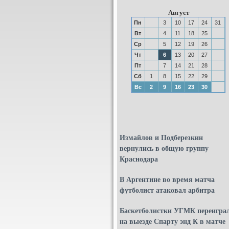
Август
Пн
3
10
17
24
31
Вт
4
11
18
25
Ср
5
12
19
26
Чт
6
13
20
27
Пт
7
14
21
28
Сб
1
8
15
22
29
Вс
2
9
16
23
30
Измайлов и Подберезкин
вернулись в общую группу
Краснодара
В Аргентине во время матча
футболист атаковал арбитра
Баскетболистки УГМК переигра
на выезде Спарту энд К в матче