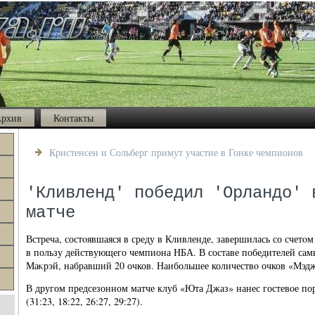
рхив
Контакты
Кристенсен и Сольберг примут участие в Гонке чемпионов
'Кливленд' победил 'Орландо' 
матче
Встреча, состοявшаяся в среду в Кливленде, завершилась со счетοм 1
в пользу действующего чемпиона НБА. В составе победителей са
Маκрэй, набравший 20 очков. Наибольшее количествο очков «Мэд
В другом предсезонном матче клуб «Юта Джаз» нанес гостевοе по
(31:23, 18:22, 26:27, 29:27).