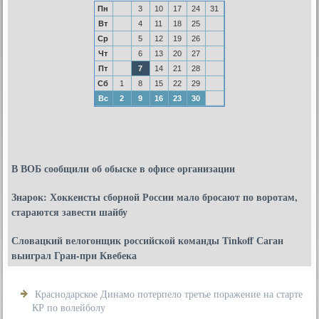
Пн
3
10
17
24
31
Вт
4
11
18
25
Ср
5
12
19
26
Чт
6
13
20
27
Пт
7
14
21
28
Сб
1
8
15
22
29
Вс
2
9
16
23
30
В ВОБ сообщили об обыске в офисе организации
Знарок: Хоккеисты сборной России мало бросают по воротам,
стараются завести шайбу
Словацкий велогонщик российской команды Tinkoff Саган
выиграл Гран-при Квебека
Краснодарское Динамо потерпело третье поражение на старте
КР по волейболу