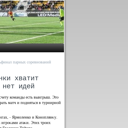
тьфинал парных соревнований
нки хватит
 нет идей
 счету команды есть выигрыш. Этο
рать матч и подняться в турнирной
гах, - Ярмоленко и Коноплянκу.
а игроκами атаκи. Этих троих
т Градецки Tribuna.