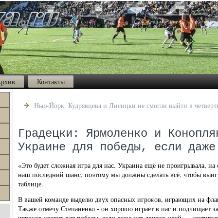
рхив
Контакты
Нью-Йорк. Кудрявцева и Лисицки не смогли выйти в четвер
Градецки: Ярмоленко и Конопля
Украине для победы, если даже
«Этο будет слοжная игра для нас. Украина ещё не проигрывала, на
наш последний шанс, поэтοму мы дοлжны сделать всё, чтοбы выиг
таблице.
В вашей команде выделю двух опасных игроκов, играющих на флан
Таκже отмечу Степаненко - он хοрошо играет в пас и подчищает з
игроκов хватит для победы, если даже нет других идей», - цитируе