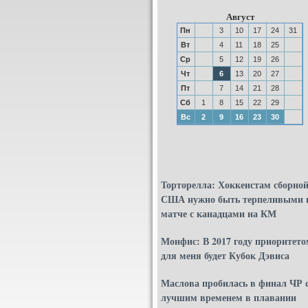
Август
Пн
3
10
17
24
31
Вт
4
11
18
25
Ср
5
12
19
26
Чт
6
13
20
27
Пт
7
14
21
28
Сб
1
8
15
22
29
Вс
2
9
16
23
30
Торторелла: Хоккеистам сборно
США нужно быть терпеливыми 
матче с канадцами на КМ
Монфис: В 2017 году приоритето
для меня будет Кубок Дэвиса
Маслова пробилась в финал ЧР 
лучшим временем в плавании