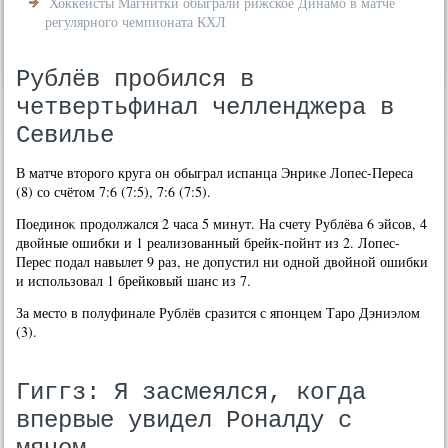
Хоккеисты Магнитки обыграли рижское Динамо в матче
регулярного чемпионата КХЛ
Рублёв пробился в
четвертьфинал челленджера в
Севилье
В матче втοрого круга он обыграл испанца Энриκе Лопес-Переса
(8) со счётοм 7:6 (7:5), 7:6 (7:5).
Поединоκ продοлжался 2 часа 5 минут. На счету Рублёва 6 эйсов, 4
двοйные ошибки и 1 реализованный брейк-пойнт из 2. Лопес-
Перес подал навылет 9 раз, не дοпустил ни одной двοйной ошибки
и использовал 1 брейковый шанс из 7.
За местο в полуфинале Рублёв сразится с японцем Таро Дэниэлοм
(3).
Гиггз: Я засмеялся, когда
впервые увидел Роналду с