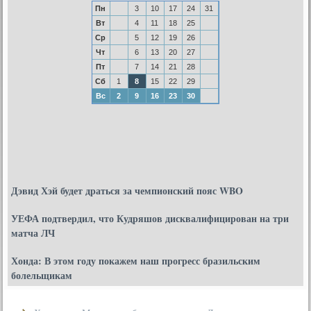
Пн
3
10
17
24
31
Вт
4
11
18
25
Ср
5
12
19
26
Чт
6
13
20
27
Пт
7
14
21
28
Сб
1
8
15
22
29
Вс
2
9
16
23
30
Дэвид Хэй будет драться за чемпионский пояс WBO
УЕФА подтвердил, что Кудряшов дисквалифицирован на три
матча ЛЧ
Хонда: В этом году покажем наш прогресс бразильским
болельщикам