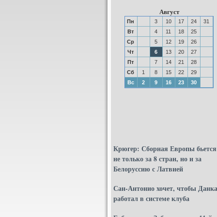
Август
Пн
3
10
17
24
31
Вт
4
11
18
25
Ср
5
12
19
26
Чт
6
13
20
27
Пт
7
14
21
28
Сб
1
8
15
22
29
Вс
2
9
16
23
30
Крюгер: Сборная Европы бьется
не только за 8 стран, но и за
Белоруссию с Латвией
Сан-Антонио хочет, чтобы Данк
работал в системе клуба