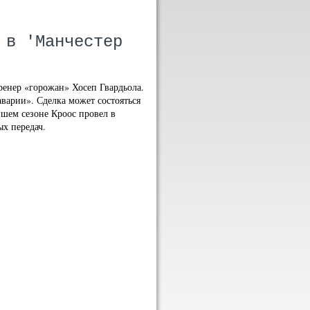
 в 'Манчестер
ренер «горожан» Хосеп Гвардьола.
аварии». Сделка может состояться
вшем сезоне Кроос провел в
ых передач.