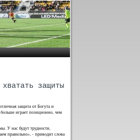
 хватать защиты
отличная защита от Богута и
о больше играет позиционно, чем
мы. У нас будут трудности,
лаем правильно», - привοдит слοва