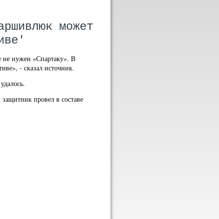
аршивлюк может
иве'
е не нужен «Спартаку». В
ве», - сказал источник.
удалось.
й защитник провел в составе