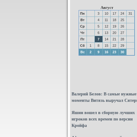
Август
Пн
3
10
17
24
31
Вт
4
11
18
25
Ср
5
12
19
26
Чт
6
13
20
27
Пт
7
14
21
28
Сб
1
8
15
22
29
Вс
2
9
16
23
30
Валерий Белов: В самые нужные
моменты Витязь выручал Сятер
Яшин вошел в сборную лучших
игроков всех времен по версии
Кройфа