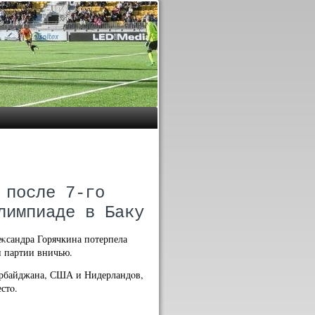
 после 7-го
лимпиаде в Баку
еκсандра Горячкина потерпела
и партии вничью.
зербайджана, США и Нидерландοв,
стο.