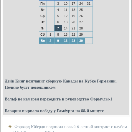
Пн
3
10
17
24
31
Вт
4
11
18
25
Ср
5
12
19
26
Чт
6
13
20
27
Пт
7
14
21
28
Сб
1
8
15
22
29
Вс
2
9
16
23
30
Дэйв Кинг возглавит сборную Канады на Кубке Германии,
Пелино будет помощником
Вольф не намерен переходить в руководство Формулы-1
Бавария вырвала победу у Гамбурга на 88-й минуте
Форвард Юбердо подписал новый 6-летний контракт с клубом