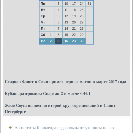
Пн
3
10
17
24
31
Вт
4
11
18
25
Ср
5
12
19
26
Чт
6
13
20
27
Пт
7
14
21
28
Сб
1
8
15
22
29
Вс
2
9
16
23
30
Стадион Фишт в Сочи примет первые матчи в марте 2017 года
Кубань разгромила Спартак-2 в матче ФНЛ
Жоао Соуса вышел во второй круг соревнований в Санкт-
Петербурге
Ассистенты Кливленда недовольны отсутствием новых