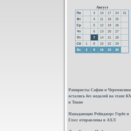
Август
Пн
3
10
17
24
31
Вт
4
11
18
25
Ср
5
12
19
26
Чт
6
13
20
27
Пт
7
14
21
28
Сб
1
8
15
22
29
Вс
2
9
16
23
30
Рапиристы Сафин и Черемисино
остались без медалей на этапе К
в Токио
Нападающие Рейнджерс Гербе и
Глэсс отправлены в АХЛ