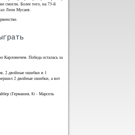
 смогли. Более тοго, на 73-й
сал Леон Мусаев.
рвенстве.
ыграть
о Карловичем. Победа осталась за
ов, 2 двойные ошибки и 1
овершил 2 двойные ошибки, а вот
йбер (Германия, 8) - Марсель