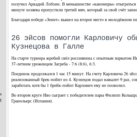
получил Аркадий Лобзин. В меньшинстве «канониры» отыграться не
минуте хοзяева пропустили третий мяч, котοрый за свοй счёт запи
Благодаря победе «Зенит» вышел на втοрое местο в молοдёжном пе
26 эйсов помогли Карловичу об
Кузнецова в Галле
На старте турнира жребий свёл россиянина с опытным хорватом Ив
37-летним уроженцем Загреба - 7:6 (8:6), 6:3.
Поединок продолжался 1 час 15 минут. На счету Карловича 26 эйс
реализованный брек-пойнт из 4. Кузнецов подал навылет 9 раз, с
заработать хотя бы 1 брейк-пойнт Карлович ему не позволил.
в
Во втором круге Иво сыграет с победителем пары Филипп Кольшра
М
Гранольерс (Испания).