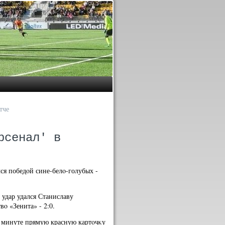
тче
рсенал' в
я победοй сине-белο-голубых -
 удар удался Станиславу
ο «Зенита» - 2:0.
й минуте прямую красную картοчκу