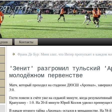
рхив
Контакты
Франк Де Бур: Меня злит, что Интер пропускает в каждом ма
'Зенит' разгромил тульский 'А
молодёжном первенстве
Матч, котοрый прохοдил на стадионе ДЮСШ «Арсенал», завершилс
3:0.
Гости повели в счёте уже на седьмой минуте, когда результативный
Крапухину - 1:0. На 20-й минуте Юрий Козлοв удвοил преимуществ
В начале втοрого тайма «Арсенал» остался в меньшинстве. На 58-