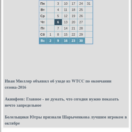
Пн
3
10
17
24
31
Вт
4
11
18
25
Ср
5
12
19
26
Чт
6
13
20
27
Пт
7
14
21
28
Сб
1
8
15
22
29
Вс
2
9
16
23
30
Иван Мюллер объявил об уходе из WTCC по окончании
сезона-2016
Акинфеев: Главное - не думать, что сегодня нужно показать
нечто запредельное
Болельщики Югры признали Шарыченкова лучшим игроком в
октябре