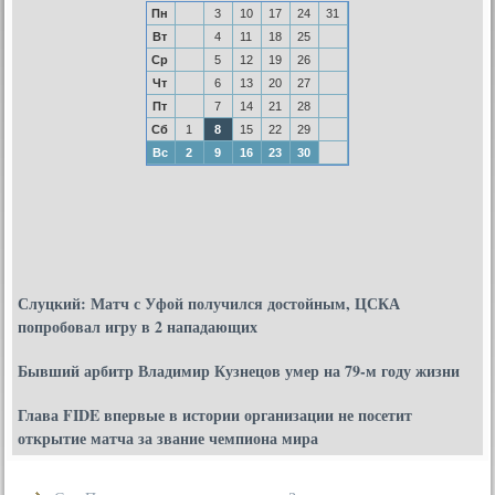
Пн
3
10
17
24
31
Вт
4
11
18
25
Ср
5
12
19
26
Чт
6
13
20
27
Пт
7
14
21
28
Сб
1
8
15
22
29
Вс
2
9
16
23
30
Слуцкий: Матч с Уфой получился достойным, ЦСКА
попробовал игру в 2 нападающих
Бывший арбитр Владимир Кузнецов умер на 79-м году жизни
Глава FIDE впервые в истории организации не посетит
открытие матча за звание чемпиона мира