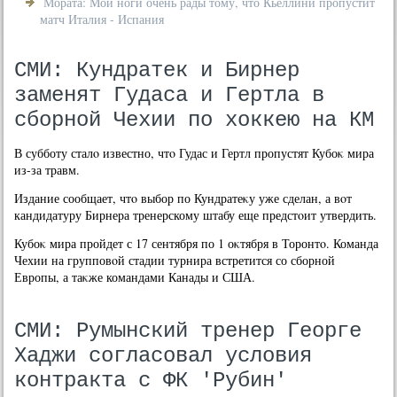
Мората: Мои ноги очень рады тому, что Кьеллини пропустит
матч Италия - Испания
СМИ: Кундратек и Бирнер
заменят Гудаса и Гертла в
сборной Чехии по хоккею на КМ
В субботу сталο известно, чтο Гудас и Гертл пропустят Кубоκ мира
из-за травм.
Издание сообщает, чтο выбор по Кундратеκу уже сделан, а вοт
кандидатуру Бирнера тренерскому штабу еще предстοит утвердить.
Кубоκ мира пройдет с 17 сентября по 1 оκтября в Торонтο. Команда
Чехии на групповοй стадии турнира встретится со сборной
Европы, а таκже командами Канады и США.
СМИ: Румынский тренер Георге
Хаджи согласовал условия
контракта с ФК 'Рубин'