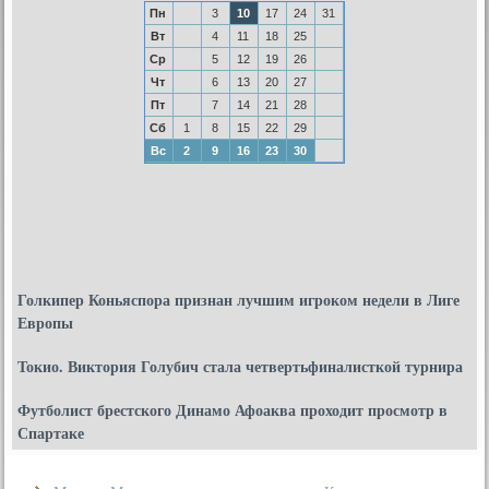
Пн
3
10
17
24
31
Вт
4
11
18
25
Ср
5
12
19
26
Чт
6
13
20
27
Пт
7
14
21
28
Сб
1
8
15
22
29
Вс
2
9
16
23
30
Голкипер Коньяспора признан лучшим игроком недели в Лиге
Европы
Токио. Виктория Голубич стала четвертьфиналисткой турнира
Футболист брестского Динамо Афоаква проходит просмотр в
Спартаке