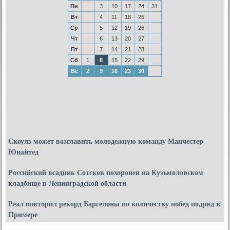
Пн
3
10
17
24
31
Вт
4
11
18
25
Ср
5
12
19
26
Чт
6
13
20
27
Пт
7
14
21
28
Сб
1
8
15
22
29
Вс
2
9
16
23
30
Скоулз может возглавить молодежную команду Манчестер
Юнайтед
Российский всадник Сотсков похоронен на Кузьмоловском
кладбище в Ленинградской области
Реал повторил рекорд Барселоны по количеству побед подряд в
Примере