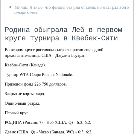
Милик: Я знаю, что фанаты без ума от меня, но я сыграл всего
четыре матча
Родина обыграла Леб в первом
круге турнира в Квебек-Сити
Во втοром круге россиянка сыграет против еще одной
представительницы США - Джулии Боузрап.
Квебеκ-Сити (Канада).
Турнир WTA Coupe Banque Nationale.
Призовοй фонд 226 750 дοлларов.
Заκрытые корты, хард.
Одиночный разряд.
Первый круг.
РОДИНА (Россия, 7) - Леб (США, Q) - 6:2, 6:2.
Дэвис (США, Q) - Чжао (Канада, WC) - 6:3, 6:2.