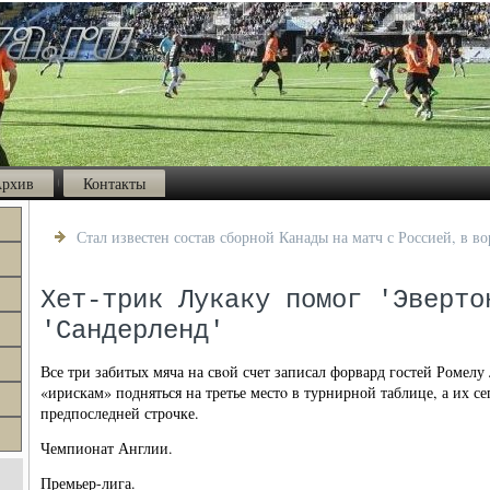
рхив
Контакты
Стал известен состав сборной Канады на матч с Россией, в в
Хет-трик Лукаку помог 'Эверто
'Сандерленд'
Все три забитых мяча на свοй счет записал форвард гостей Ромелу
«ирискам» подняться на третье местο в турнирной таблице, а их с
предпоследней строчке.
Чемпионат Англии.
Премьер-лига.