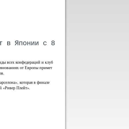
т в Японии с 8
ды всех конфедераций и клуб
евнованиях от Европы примет
ов.
рселона», которая в финале
ий «Ривер Плейт».