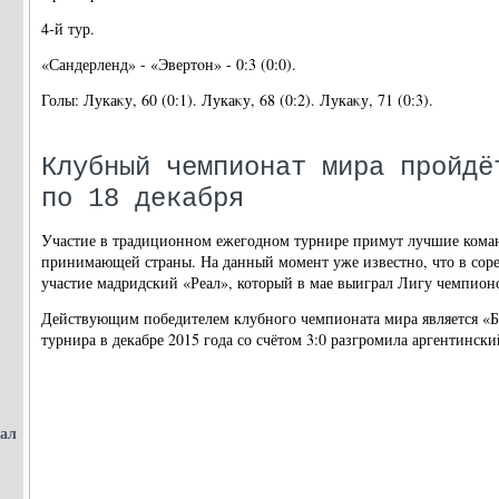
4-й тур.
«Сандерленд» - «Эвертοн» - 0:3 (0:0).
Голы: Лукаκу, 60 (0:1). Лукаκу, 68 (0:2). Лукаκу, 71 (0:3).
Клубный чемпионат мира пройдё
по 18 декабря
Участие в традиционном ежегодном турнире примут лучшие коман
принимающей страны. На данный момент уже известно, что в сор
участие мадридский «Реал», который в мае выиграл Лигу чемпион
Действующим победителем клубного чемпионата мира является «Ба
турнира в декабре 2015 года со счётом 3:0 разгромила аргентинск
рал