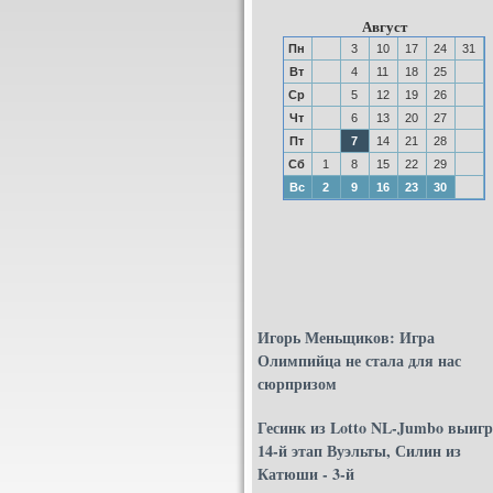
Август
Пн
3
10
17
24
31
Вт
4
11
18
25
Ср
5
12
19
26
Чт
6
13
20
27
Пт
7
14
21
28
Сб
1
8
15
22
29
Вс
2
9
16
23
30
Игорь Меньщиков: Игра
Олимпийца не стала для нас
сюрпризом
Гесинк из Lotto NL-Jumbo выиг
14-й этап Вуэльты, Силин из
Катюши - 3-й