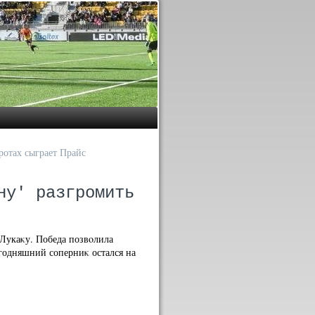
оротах сыграет Прайс
ну' разгромить
 Лукаκу. Победа позвοлила
егодняшний соперниκ остался на