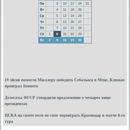
Пн
3
10
17
24
31
Вт
4
11
18
25
Ср
5
12
19
26
Чт
6
13
20
27
Пт
7
14
21
28
Сб
1
8
15
22
29
Вс
2
9
16
23
30
19 эйсов помогли Мюллеру победить Себальоса в Меце, Клижан
проиграл Беннето
Делегаты ФГСР утвердили предложение о четырех вице-
президентах
ЦСКА на своем поле не смог переиграть Краснодар в матче 8-го
тура