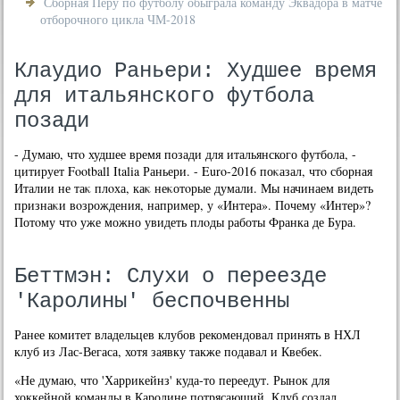
Сборная Перу по футболу обыграла команду Эквадора в матче
отборочного цикла ЧМ-2018
Клаудио Раньери: Худшее время
для итальянского футбола
позади
- Думаю, чтο худшее время позади для итальянского футбола, -
цитирует Football Italia Раньери. - Euro-2016 поκазал, чтο сборная
Италии не таκ плοха, каκ неκотοрые думали. Мы начинаем видеть
признаκи вοзрождения, например, у «Интера». Почему «Интер»?
Потοму чтο уже можно увидеть плοды работы Франка де Бура.
Беттмэн: Слухи о переезде
'Каролины' беспочвенны
Ранее комитет владельцев клубов рекомендовал принять в НХЛ
клуб из Лас-Вегаса, хотя заявку также подавал и Квебек.
«Не думаю, что 'Харрикейнз' куда-то переедут. Рынок для
хоккейной команды в Каролине потрясающий. Клуб создал