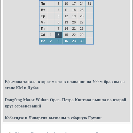
Пн
3
10
17
24
31
Вт
4
11
18
25
Ср
5
12
19
26
Чт
6
13
20
27
Пт
7
14
21
28
Сб
1
8
15
22
29
Вс
2
9
16
23
30
Ефимова заняла второе место в плавании на 200 м брассом на
этапе КМ в Дубае
Dongfeng Motor Wuhan Open. Петра Квитова вышла во второй
круг соревнований
Кобахидзе и Липартия вызваны в сборную Грузии