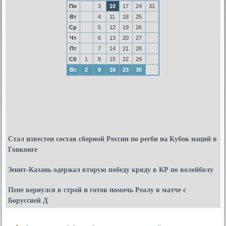
Пн
3
10
17
24
31
Вт
4
11
18
25
Ср
5
12
19
26
Чт
6
13
20
27
Пт
7
14
21
28
Сб
1
8
15
22
29
Вс
2
9
16
23
30
Стал известен состав сборной России по регби на Кубок наций в
Гонконге
Зенит-Казань одержал вторую победу кряду в КР по волейболу
Пепе вернулся в строй и готов помочь Реалу в матче с
Боруссией Д